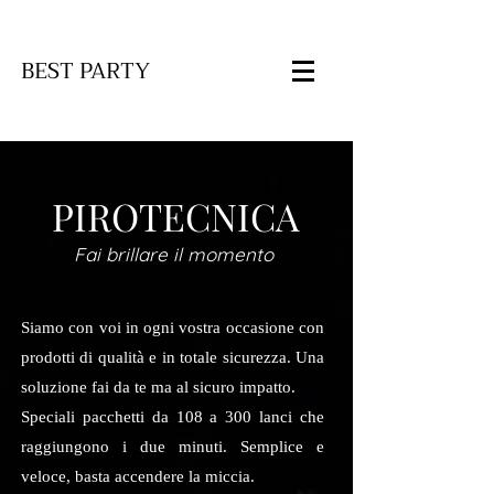
BEST PARTY
PIROTECNICA
Fai brillare il momento
Siamo con voi in ogni vostra occasione con
prodotti di qualità e in totale sicurezza. Una
soluzione fai da te ma al sicuro impatto.
Speciali pacchetti da 108 a 300 lanci che
raggiungono i due minuti.
Semplice e
veloce, basta accendere la miccia.